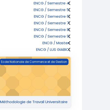
ENCG / Semestre 4
ENCG / Semestre 5
ENCG / Semestre 6
ENCG / Semestre 7
ENCG / Semestre 8
ENCG / Semestre 9
ENCG / Master
ENCG / LUS GIABIC
Méthodologie de Travail Universitaire
Ecole Nationale de Commerce et de Gestion
Méthodologie de Travail Universitaire