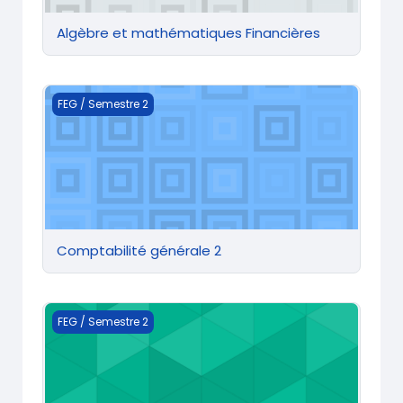
Algèbre et mathématiques Financières
Comptabilité générale 2
FEG / Semestre 2
Comptabilité générale 2
Langue Terminologie Economique 2
FEG / Semestre 2