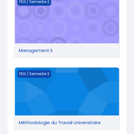
Management II
FEG / Semestre 2
Management II
Méthodologie du Travail Universitaire
FEG / Semestre 2
Méthodologie du Travail Universitaire