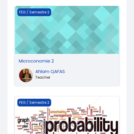
Microconomie 2
FEG / Semestre 2
Microconomie 2
Ahlam QAFAS
Teacher
Probabilités
FEG / Semestre 2