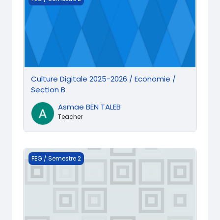
Culture Digitale 2025-2026 / Economie /
Section B
Asmae BEN TALEB
Teacher
Algèbre et mathématiques Financières
FEG / Semestre 2