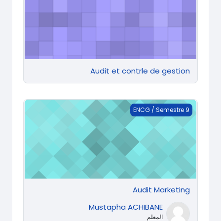
Audit et contrle de gestion
Audit Marketing
ENCG / Semestre 9
Audit Marketing
Mustapha ACHIBANE
المعلم