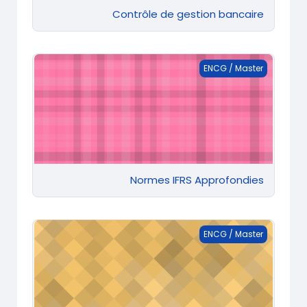
Contrôle de gestion bancaire
Normes IFRS Approfondies
ENCG / Master
Normes IFRS Approfondies
Normes IFRS
ENCG / Master