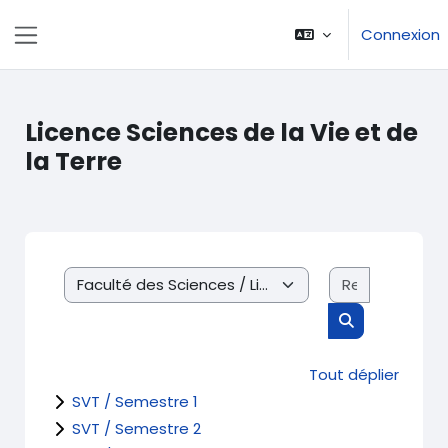
Passer au contenu principal
Connexion
Panneau latéral
Licence Sciences de la Vie et de
la Terre
Recherche
Catégories de cours
Rechercher d
Tout déplier
SVT / Semestre 1
SVT / Semestre 2