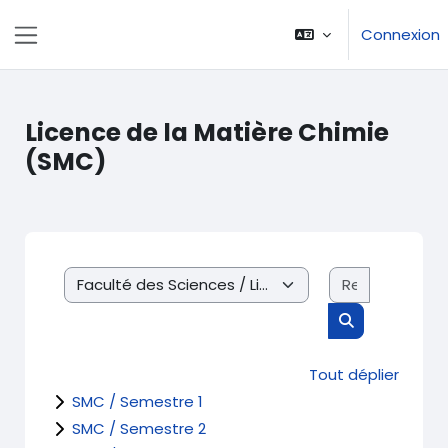
Passer au contenu principal
Connexion
Panneau latéral
Licence de la Matière Chimie
(SMC)
Recherche
Catégories de cours
Rechercher d
Tout déplier
SMC / Semestre 1
SMC / Semestre 2