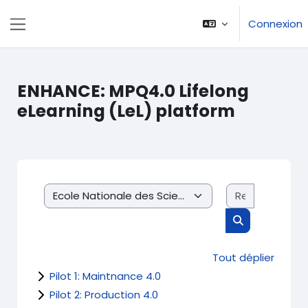
Passer au contenu principal
Connexion
Panneau latéral
ENHANCE: MPQ4.0 Lifelong
eLearning (LeL) platform
Recherche
Catégories de cours
Rechercher d
Tout déplier
Pilot 1: Maintnance 4.0
Pilot 2: Production 4.0